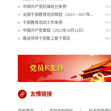
中国共产党纪律处分条例
12-2
全国干部教育培训规划（2023－2027年...
10-2
干部教育培训工作条例
10-1
中国共产党章程（2022年10月22日）
10-2
推进领导干部能上能下规定
09-1
友情链接
|
|
学校首页
学校党校网站
机关党委网