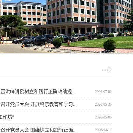
雷洪峰讲授树立和践行正确政绩观...
2026-07-01
开党员大会 开展警示教育和学习...
2026-05-30
工作坊”
2026-05-06
开党员大会 围绕树立和践行正确...
2026-04-11