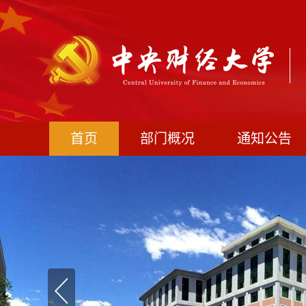
首页
部门概况
通知公告