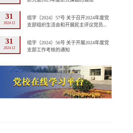
31
组字〔2024〕57号 关于召开2024年度党
2024.12
支部组织生活会和开展民主评议党员...
31
组字〔2024〕56号 关于开展2024年度党
2024.12
支部工作考核的通知