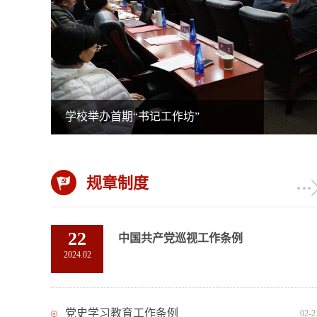
学校举办首期“书记工作坊”
规章制度
22
中国共产党巡视工作条例
2024.02
党史学习教育工作条例
02-2